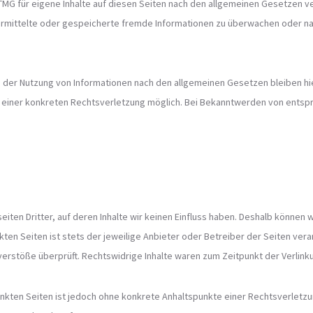
TMG für eigene Inhalte auf diesen Seiten nach den allgemeinen Gesetzen ver
bermittelte oder gespeicherte fremde Informationen zu überwachen oder na
 der Nutzung von Informationen nach den allgemeinen Gesetzen bleiben hie
is einer konkreten Rechtsverletzung möglich. Bei Bekanntwerden von ent
iten Dritter, auf deren Inhalte wir keinen Einfluss haben. Deshalb können w
kten Seiten ist stets der jeweilige Anbieter oder Betreiber der Seiten vera
erstöße überprüft. Rechtswidrige Inhalte waren zum Zeitpunkt der Verlinku
rlinkten Seiten ist jedoch ohne konkrete Anhaltspunkte einer Rechtsverlet