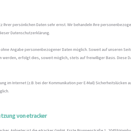
z Ihrer persönlichen Daten sehr ernst. Wir behandeln Ihre personenbezog
dieser Datenschutzerklärung.
gel ohne Angabe personenbezogener Daten möglich. Soweit auf unseren Se
 werden, erfolgt dies, soweit möglich, stets auf freiwilliger Basis. Diese
ung im Internet (z.B. bei der Kommunikation per E-Mail) Sicherheitslücken a
glich.
utzung von etracker
acker. Anbieter ist die etracker GmbH, Erste Brunnenstraße 1, 20459 Hamb