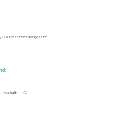
§27 a Umsatzsteuergesetz:
nd:
enschaften e.V.