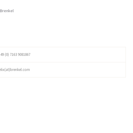
 Brenkel
49 (0) 7163 9081867
elix(at)brenkel.com