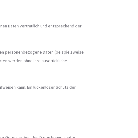
enen Daten vertraulich und entsprechend der
iten personenbezogene Daten (beispielsweise
 Daten werden ohne Ihre ausdrückliche
ufweisen kann. Ein lückenloser Schutz der
urg Germany. Aus den Daten können unter